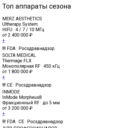
Топ аппараты сезона
MERZ AESTHETICS
Ultherapy System
HIFU · 4 / 7 / 10 МГц
от 2 400 000 ₽
+
⛨ FDA · Росздравнадзор
SOLTA MEDICAL
Thermage FLX
Монополярная RF · 450 кГц
от 1 800 000 ₽
+
⛨ CE · Росздравнадзор
INMODE
InMode Morpheus8
Фракционный RF · до 5 мм
от 3 200 000 ₽
+
⛨ FDA · CE · Росздравнадзор