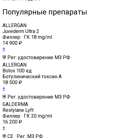
Популярные препараты
ALLERGAN
Juvederm Ultra 2
Филлер · ГК 18 mg/ml
14 900 ₽
+
⛨ Рег. удостоверение МЗ РФ
ALLERGAN
Botox 100 ед
Ботулинический токсин А
18 500 ₽
+
⛨ Рег. удостоверение МЗ РФ
GALDERMA
Restylane Lyft
Филлер · ГК 20 mg/ml
16 200 ₽
+
⛨ CE · Рег. МЗ РФ