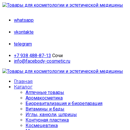
whatsapp
vkontakte
telegram
+7 938 488-87-13
Сочи
info@facebody-cosmetic.ru
Главная
Каталог
Аптечные товары
Аромакосметика
Биоревитализация и биорепарация
Витамины и бады
Иглы, канюли, шприцы
Контурная пластика
Космецевтика