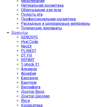
Мезотерапия
Натуральная косметика
Обёртывания для тела
Полость рта
Профессиональная косметика
Расходные и одноразовые материалы
Топические препараты
Бренды
GENOSYS
Hyal Code
NeoDr
PLINEST
QT Fill
REPART
T-shock 31
Алкмене
Арнебия
Биосекур
Биотурм
Виллафита
Доктор Вилд
Доктор Шеллер
Йеги
Космоэтика