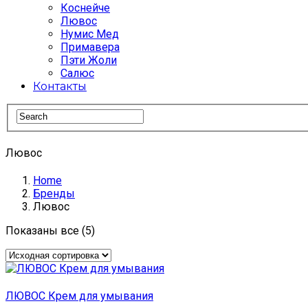
Коснейче
Лювос
Нумис Мед
Примавера
Пэти Жоли
Салюс
Контакты
Лювос
Home
Бренды
Лювос
Показаны все (5)
ЛЮВОС Крем для умывания