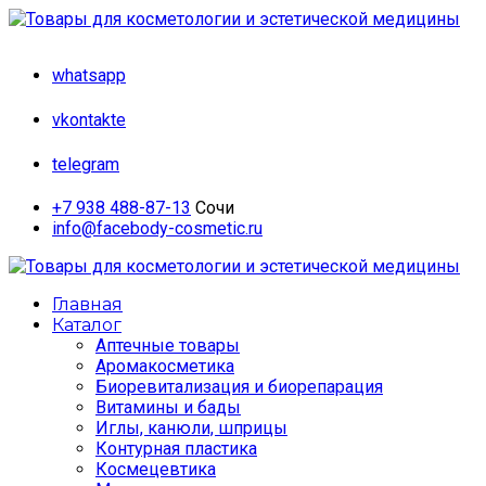
whatsapp
vkontakte
telegram
+7 938 488-87-13
Сочи
info@facebody-cosmetic.ru
Главная
Каталог
Аптечные товары
Аромакосметика
Биоревитализация и биорепарация
Витамины и бады
Иглы, канюли, шприцы
Контурная пластика
Космецевтика