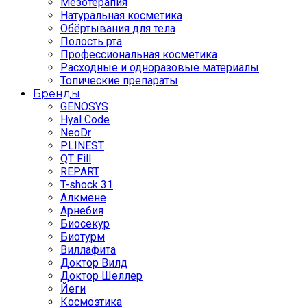
Мезотерапия
Натуральная косметика
Обёртывания для тела
Полость рта
Профессиональная косметика
Расходные и одноразовые материалы
Топические препараты
Бренды
GENOSYS
Hyal Code
NeoDr
PLINEST
QT Fill
REPART
T-shock 31
Алкмене
Арнебия
Биосекур
Биотурм
Виллафита
Доктор Вилд
Доктор Шеллер
Йеги
Космоэтика