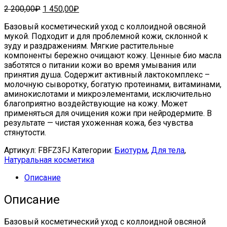
Первоначальная
Текущая
2 200,00
₽
1 450,00
₽
цена
цена:
Базовый косметический уход с коллоидной овсяной
составляла
1
мукой. Подходит и для проблемной кожи, склонной к
2
450,00₽.
зуду и раздражениям. Мягкие растительные
200,00₽.
компоненты бережно очищают кожу. Ценные био масла
заботятся о питании кожи во время умывания или
принятия душа. Содержит активный лактокомплекс –
молочную сыворотку, богатую протеинами, витаминами,
аминокислотами и микроэлементами, исключительно
благоприятно воздействующие на кожу. Может
применяться для очищения кожи при нейродермите. В
результате — чистая ухоженная кожа, без чувства
стянутости.
Артикул:
FBFZ3FJ
Категории:
Биотурм
,
Для тела
,
Натуральная косметика
Описание
Описание
Базовый косметический уход с коллоидной овсяной