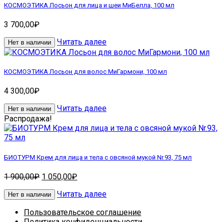
КОСМОЭТИКА Лосьон для лица и шеи МиБелла, 100 мл
3 700,00
₽
Читать далее
Нет в наличии
КОСМОЭТИКА Лосьон для волос МиГармони, 100 мл
4 300,00
₽
Читать далее
Нет в наличии
Распродажа!
БИОТУРМ Крем для лица и тела с овсяной мукой Nr.93, 75 мл
Первоначальная
Текущая
1 900,00
₽
1 050,00
₽
цена
цена:
Читать далее
составляла
1
Нет в наличии
1
050,00₽.
Пользовательское соглашение
900,00₽.
Политика конфиденциальности