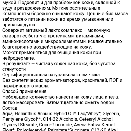
мукой. Подходит и для проблемной кожи, склонной к
зуду и раздражениям. Мягкие растительные
компоненты бережно очищают кожу. Ценные био масла
заботятся о питании кожи во время умывания или
принятия душа.
Содержит активный лактокомплекс – молочную
сыворотку, богатую протеинами, витаминами,
аминокислотами и микроэлементами, исключительно
благоприятно воздействующие на кожу.
Может применяться для очищения кожи при
нейродермите.
В результате — чистая ухоженная кожа, без чувства
стянутости.
Сертифицированная натуральная косметика.
Без синтетических ароматизаторов, красителей, ПЭГ и
парафинового масла.
Способ применения
Небольшое количество нанести на кожу лица и тела,
легко массировать. Затем тщательно смыть водой.
Состав
Aqua, Helianthus Annuus Hybrid Oil*, Lac/Whey*, Glycerin,
Pentylene Glycol**, C14-22 Alcohols, Cetearyl Alcohol,
Glyceryl Stearate, Coco-Glucoside, Avena Sativa Kernel
Flour*, Polyglyceryl-6 Palmitate/Succinate, C12-20 Alkyl