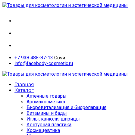
whatsapp
vkontakte
telegram
+7 938 488-87-13
Сочи
info@facebody-cosmetic.ru
Главная
Каталог
Аптечные товары
Аромакосметика
Биоревитализация и биорепарация
Витамины и бады
Иглы, канюли, шприцы
Контурная пластика
Космецевтика