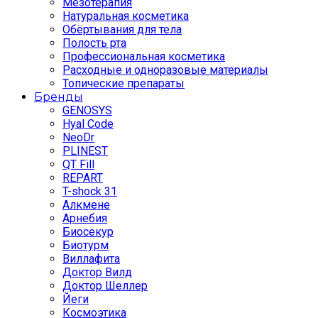
Мезотерапия
Натуральная косметика
Обёртывания для тела
Полость рта
Профессиональная косметика
Расходные и одноразовые материалы
Топические препараты
Бренды
GENOSYS
Hyal Code
NeoDr
PLINEST
QT Fill
REPART
T-shock 31
Алкмене
Арнебия
Биосекур
Биотурм
Виллафита
Доктор Вилд
Доктор Шеллер
Йеги
Космоэтика