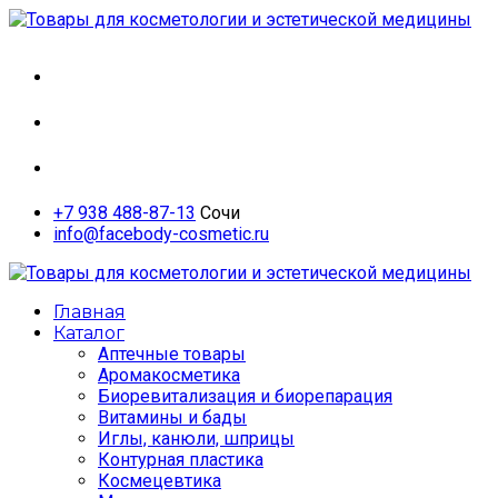
whatsapp
vkontakte
telegram
+7 938 488-87-13
Сочи
info@facebody-cosmetic.ru
Главная
Каталог
Аптечные товары
Аромакосметика
Биоревитализация и биорепарация
Витамины и бады
Иглы, канюли, шприцы
Контурная пластика
Космецевтика