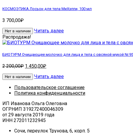
КОСМОЭТИКА Лосьон для тела МиХэппи, 100 мл
3 700,00
₽
Читать далее
Нет в наличии
Распродажа!
БИОТУРМ Очищающее молочко для лица и тела с овсяной мукой Nr.95
Первоначальная
Текущая
2 200,00
₽
1 450,00
₽
цена
цена:
Читать далее
составляла
1
Нет в наличии
2
450,00₽.
Пользовательское соглашение
200,00₽.
Политика конфиденциальности
ИП Иванова Ольга Олеговна
ОГРНИП 319272400046309
от 29 августа 2019 года
ИНН 272011232945
Сочи, переулок Трунова, 6, корп. 5