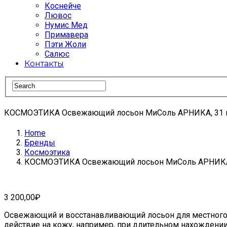
Коснейче
Лювос
Нумис Мед
Примавера
Пэти Жоли
Салюс
Контакты
КОСМОЭТИКА Освежающий лосьон МиСоль АРНИКА, 31 
Home
Бренды
Космоэтика
КОСМОЭТИКА Освежающий лосьон МиСоль АРНИКА
3 200,00
₽
Освежающий и восстанавливающий лосьон для местного п
действие на кожу, например, при длительном нахождени