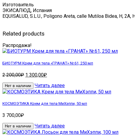
Изготовитель
ЭКИСАЛЮД, Испания
EQUISALUD, S.L.U., Poligono Areta, calle Mutiloa Bidea, H, 2A
Related products
Распродажа!
БИОТУРМ Крем для тела «ГРАНАТ» Nr.61, 250 мл
Первоначальная
Текущая
2 200,00
₽
1 300,00
₽
цена
цена:
Читать далее
составляла
1
Нет в наличии
2
300,00₽.
200,00₽.
КОСМОЭТИКА Крем для тела МиХэппи, 50 мл
3 700,00
₽
Читать далее
Нет в наличии