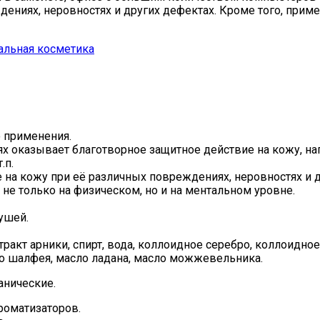
ениях, неровностях и других дефектах. Кроме того, приме
альная косметика
о применения
.
иях оказывает благотворное защитное действие на кожу, н
.п.
на кожу при её различных повреждениях, неровностях и д
не только на физическом, но и на ментальном уровне.
ушей.
акт арники, спирт, вода, коллоидное серебро, коллоидное 
сло шалфея, масло ладана, масло можжевельника.
анические.
роматизаторов.