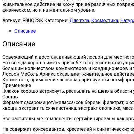
живительное действие на кожу при её различных поврежд
физическом, но и на ментальном уровне.
Артикул:
FBUQ2SK
Категории:
Для тела
,
Космоэтика
,
Натур
Описание
Описание
Освежающий и восстанавливающий лосьон для местног
Его всегда хорошо иметь при себе: в стрессовых ситуац
большим количеством компьютеров и кондиционеров и т
Лосьон МиСоль Арника оказывает живительное действие 
Кроме того, применение лосьона дарит чувство комфорта 
Применение
Флакон хорошо встряхнуть, распылить на шею в области 
Состав
Фермент сахаромицет/меласса/сок березы фильтрат, экстр
хвоща, экстракт тысячелистника, экстракт окопника, ма
Все растительные компоненты сертифицированы как орг
Не содержит консервантов, красителей и синтетических а