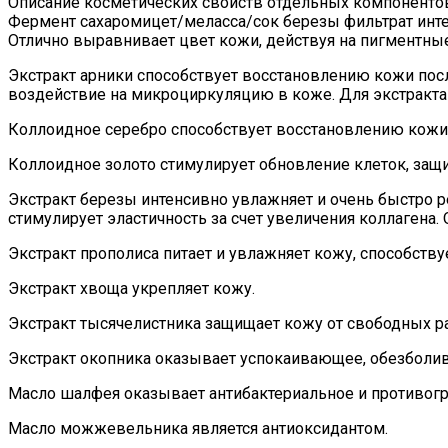
Описание косметических свойств отдельных компоненто
Фермент сахаромицет
/
меласса
/
сок березы
фильтрат инт
Отлично выравнивает цвет кожи, действуя на пигментные
Экстракт арники
способствует восстановлению кожи посл
воздействие на микроциркуляцию в коже. Для экстракта
Коллоидное серебро
способствует восстановлению кожи,
Коллоидное золото
стимулирует обновление клеток, защ
Экстракт березы
интенсивно увлажняет и очень быстро 
стимулирует эластичность за счет увеличения коллагена.
Экстракт прополиса
питает и увлажняет кожу, способств
Экстракт хвоща
укрепляет кожу.
Экстракт тысячелистника
защищает кожу от свободных р
Экстракт окопника
оказывает успокаивающее, обезболив
Масло шалфея
оказывает антибактериальное и противогр
Масло можжевельника
является антиоксидантом.