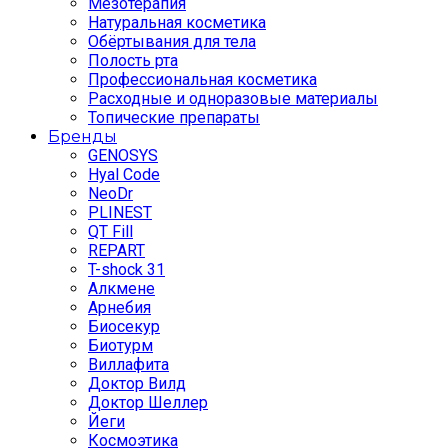
Мезотерапия
Натуральная косметика
Обёртывания для тела
Полость рта
Профессиональная косметика
Расходные и одноразовые материалы
Топические препараты
Бренды
GENOSYS
Hyal Code
NeoDr
PLINEST
QT Fill
REPART
T-shock 31
Алкмене
Арнебия
Биосекур
Биотурм
Виллафита
Доктор Вилд
Доктор Шеллер
Йеги
Космоэтика