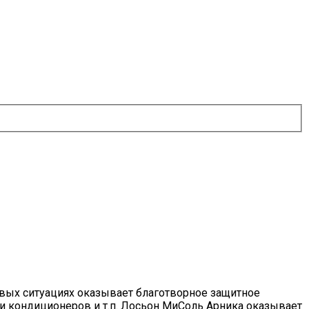
овых ситуациях оказывает благотворное защитное
и кондиционеров и т.п. Лосьон МиСоль Арника оказывает