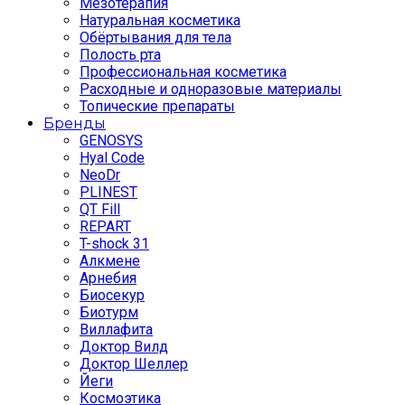
Мезотерапия
Натуральная косметика
Обёртывания для тела
Полость рта
Профессиональная косметика
Расходные и одноразовые материалы
Топические препараты
Бренды
GENOSYS
Hyal Code
NeoDr
PLINEST
QT Fill
REPART
T-shock 31
Алкмене
Арнебия
Биосекур
Биотурм
Виллафита
Доктор Вилд
Доктор Шеллер
Йеги
Космоэтика