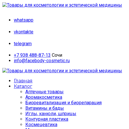
whatsapp
vkontakte
telegram
+7 938 488-87-13
Сочи
info@facebody-cosmetic.ru
Главная
Каталог
Аптечные товары
Аромакосметика
Биоревитализация и биорепарация
Витамины и бады
Иглы, канюли, шприцы
Контурная пластика
Космецевтика