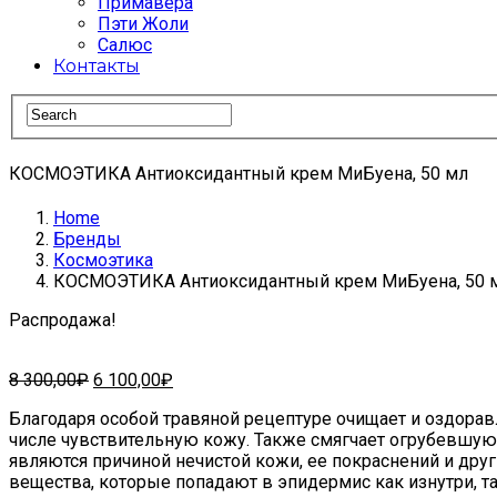
Примавера
Пэти Жоли
Салюс
Контакты
КОСМОЭТИКА Антиоксидантный крем МиБуена, 50 мл
Home
Бренды
Космоэтика
КОСМОЭТИКА Антиоксидантный крем МиБуена, 50 
Распродажа!
Первоначальная
Текущая
8 300,00
₽
6 100,00
₽
цена
цена:
Благодаря особой травяной рецептуре очищает и оздорав
составляла
6
числе чувствительную кожу. Также смягчает огрубевшую
8
100,00₽.
являются причиной нечистой кожи, ее покраснений и дру
300,00₽.
вещества, которые попадают в эпидермис как изнутри, та