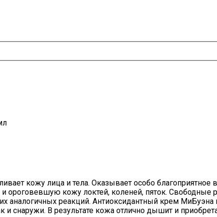
мл
ливает кожу лица и тела. Оказывает особо благоприятное 
 и ороговевшую кожу локтей, коленей, пяток. Свободные 
гих аналогичных реакций. Антиоксидантный крем МиБуэна 
к и снаружи. В результате кожа отлично дышит и приобрет