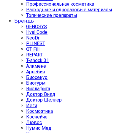
Профессиональная косметика
Расходные и одноразовые материалы
Топические препараты
Бренды
GENOSYS
Hyal Code
NeoDr
PLINEST
QT Fill
REPART
T-shock 31
Алкмене
Арнебия
Биосекур
Биотурм
Виллафита
Доктор Вилд
Доктор Шеллер
Йеги
Космоэтика
Коснейче
Лювос
Нумис Мед