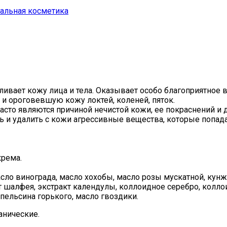
альная косметика
ливает кожу лица и тела. Оказывает особо благоприятное 
и ороговевшую кожу локтей, коленей, пяток.
то являются причиной нечистой кожи, ее покраснений и д
и удалить с кожи агрессивные вещества, которые попадают
крема.
ло винограда, масло хохобы, масло розы мускатной, кунжут
т шалфея, экстракт календулы, коллоидное серебро, коллои
пельсина горького, масло гвоздики.
анические.