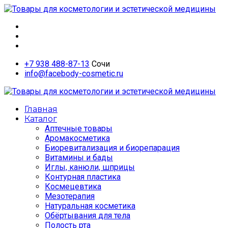
whatsapp
vkontakte
telegram
+7 938 488-87-13
Сочи
info@facebody-cosmetic.ru
Главная
Каталог
Аптечные товары
Аромакосметика
Биоревитализация и биорепарация
Витамины и бады
Иглы, канюли, шприцы
Контурная пластика
Космецевтика
Мезотерапия
Натуральная косметика
Обёртывания для тела
Полость рта