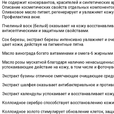
Не содержит консервантов, красителей и синтетических а
Описание косметических свойств отдельных компоненто
Оливковое масло
питает, регенерирует и увлажняет кож
Профилактика акне.
Пчелиный воск
(
белый
) оказывает на кожу восстанавли
антисептическими и защитными свойствами.
Сок березы
,
экстракт березы
интенсивно увлажняет и оч
цвет кожи, действуя на пигментные пятна.
Масло винограда
богато витаминами и омега-6 жирными 
Масло розы мускатной
благодаря наличию ненасыщенных
успокаивающее действие на кожу, в том числе и фоточу
Экстракт бузины
отличное смягчающее очищающее средс
Экстракт шалфея
оказывает антибактериальное и противо
Экстракт календулы
успокаивает и восстанавливает кожу
Коллоидное серебро
способствует восстановлению кожи,
Коллоидное золото
стимулирует обновление клеток, защ