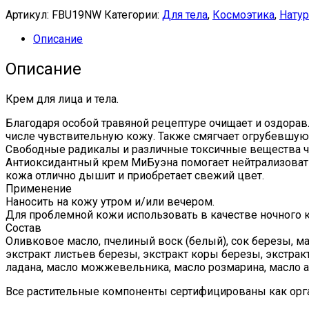
Артикул:
FBU19NW
Категории:
Для тела
,
Космоэтика
,
Натур
Описание
Описание
Крем для лица и тела
.
Благодаря особой травяной рецептуре очищает и оздорав
числе чувствительную кожу. Также смягчает огрубевшую 
Свободные радикалы и различные токсичные вещества час
Антиоксидантный крем МиБуэна помогает нейтрализовать 
кожа отлично дышит и приобретает свежий цвет.
Применение
Наносить на кожу утром и/или вечером.
Для проблемной кожи использовать в качестве ночного 
Состав
Оливковое масло, пчелиный воск (белый), сок березы, мас
экстракт листьев березы, экстракт коры березы, экстрак
ладана, масло можжевельника, масло розмарина, масло а
Все растительные компоненты сертифицированы как орг